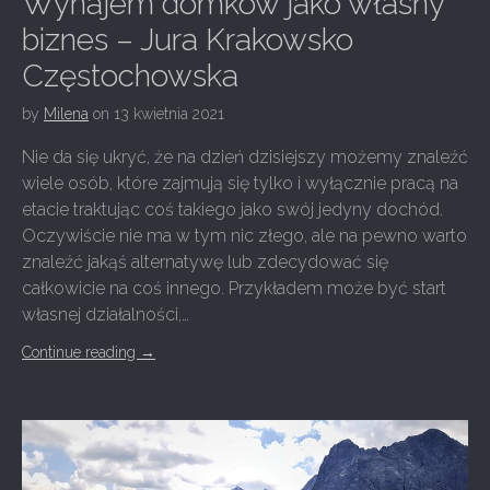
Wynajem domków jako własny
biznes – Jura Krakowsko
Częstochowska
by
Milena
on
13 kwietnia 2021
Nie da się ukryć, że na dzień dzisiejszy możemy znaleźć
wiele osób, które zajmują się tylko i wyłącznie pracą na
etacie traktując coś takiego jako swój jedyny dochód.
Oczywiście nie ma w tym nic złego, ale na pewno warto
znaleźć jakąś alternatywę lub zdecydować się
całkowicie na coś innego. Przykładem może być start
własnej działalności,…
Continue reading
→