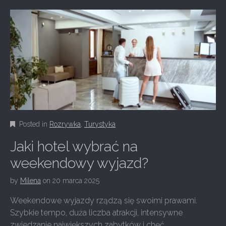
Posted in
Rozrywka
,
Turystyka
Jaki hotel wybrać na
weekendowy wyjazd?
by
Milena
on
20 marca 2025
Weekendowe wyjazdy rządzą się swoimi prawami.
Szybkie tempo, duża liczba atrakcji, intensywne
zwiedzanie największych zabytków i chęć