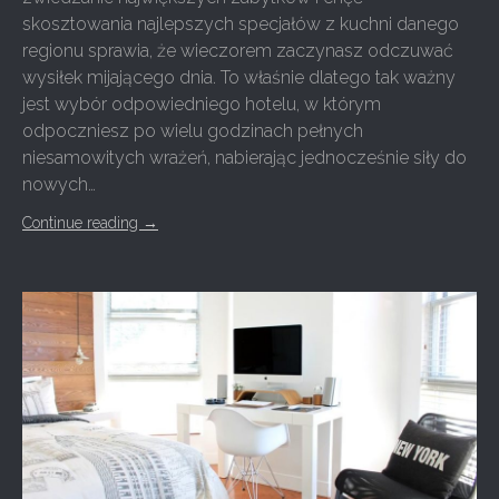
skosztowania najlepszych specjałów z kuchni danego
regionu sprawia, że wieczorem zaczynasz odczuwać
wysiłek mijającego dnia. To właśnie dlatego tak ważny
jest wybór odpowiedniego hotelu, w którym
odpoczniesz po wielu godzinach pełnych
niesamowitych wrażeń, nabierając jednocześnie siły do
nowych…
Continue reading
→