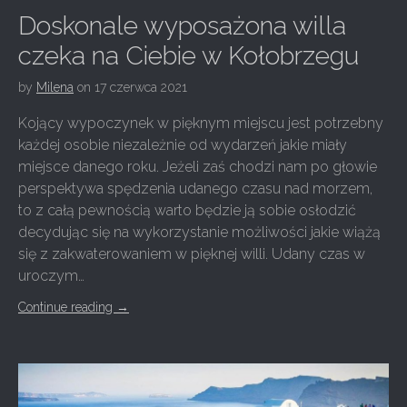
Doskonale wyposażona willa
czeka na Ciebie w Kołobrzegu
by
Milena
on
17 czerwca 2021
Kojący wypoczynek w pięknym miejscu jest potrzebny
każdej osobie niezależnie od wydarzeń jakie miały
miejsce danego roku. Jeżeli zaś chodzi nam po głowie
perspektywa spędzenia udanego czasu nad morzem,
to z całą pewnością warto będzie ją sobie osłodzić
decydując się na wykorzystanie możliwości jakie wiążą
się z zakwaterowaniem w pięknej willi. Udany czas w
uroczym…
Continue reading
→