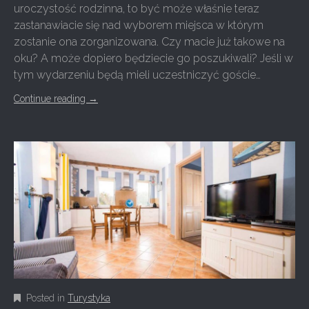
uroczystość rodzinna, to być może właśnie teraz
zastanawiacie się nad wyborem miejsca w którym
zostanie ona zorganizowana. Czy macie już takowe na
oku? A może dopiero będziecie go poszukiwali? Jeśli w
tym wydarzeniu będą mieli uczestniczyć goście…
Continue reading
→
Posted in
Turystyka