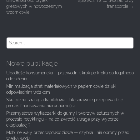
uniwersalność płytek
sprawdź, na co uważać przy
o
gresowych w nowoczesnym
transporcie
→
s
wzornictwie
t
n
a
S
e
v
a
i
r
Nowe publikacje
g
c
h
a
Upadłość konsumencka – przewodnik krok po kroku do legalnego
f
oddłużenia
t
o
Minimalizacja strat materiałowych w papiernictwie dzięki
r
i
odpowiednim wózkom
:
o
Skuteczna strategia kapitałowa: Jak sprawnie przeprowadzić
proces finansowania nieruchomości
n
Przemysłowe wytłaczarki do gumy i tworzyw sztucznych w
procesie recyklingu – na co zwrócić uwagę przy wyborze i
eksploatacji?
Mobilne wały przeciwpowodziowe — szybka linia obrony przed
wielką wodą