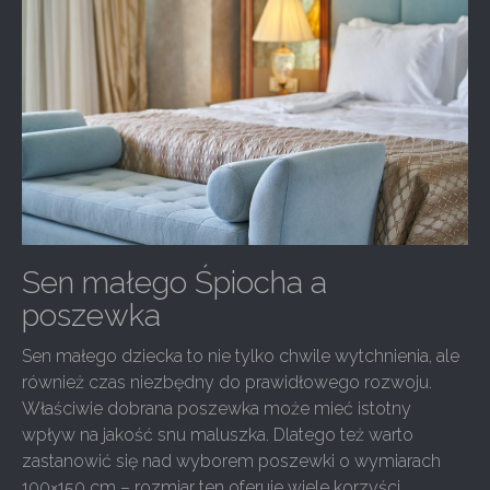
Sen małego Śpiocha a
poszewka
Sen małego dziecka to nie tylko chwile wytchnienia, ale
również czas niezbędny do prawidłowego rozwoju.
Właściwie dobrana poszewka może mieć istotny
wpływ na jakość snu maluszka. Dlatego też warto
zastanowić się nad wyborem poszewki o wymiarach
100×150 cm – rozmiar ten oferuje wiele korzyści.