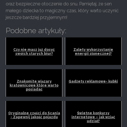
oraz bezpieczne otoczenie do snu. Pamiętaj, że sen
małego dziecka to magiczny czas, który warto uczynić
jeszcze bardziej przyjemnym!
Podobne artykuły:
Czy nie masz już dosyć
Zalety wykorzystanie
swoich starych biur?
energii słonecznej?
Znakomite wiązary
Gadżety reklamowe- kubki
kratownicowe które warto
posiadać
Oryginalne części do Scania
Świetne konkursy
- Zapewnij jakość pojazdu
internetowe – jak wziąć
udział?