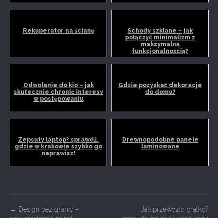
Rekuperator na ścianę
Schody szklane – jak
połączyć minimalizm z
maksymalną
funkcjonalnością?
Odwolanie do kio – jak
Gdzie pozyskać dekoracje
skutecznie chronić interesy
do domu?
w postępowaniu
Zepsuty laptop? sprawdź,
Drewnopodobne panele
gdzie w krakowie szybko go
laminowane
naprawisz!
P
←
Design bez granic –
Jak przewozić pralkę?