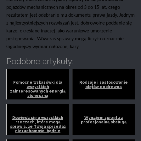
pojazdów mechanicznych na okres od 3 do 15 lat, czego
rezultatem jest odebranie mu dokumentu prawa jazdy. Jednym
z najkorzystniejszych rozwiązań jest, dobrowolne poddanie się
karze, określane inaczej jako warunkowe umorzenie
postępowania. Wówczas sprawcy mogą liczyć na znacznie
łagodniejszy wymiar nałożonej kary.
Podobne artykuły:
Pomocne wskazówki dla
Rodzaje i zastosowanie
wszystkich
olejów do drewna
zainteresowanych energią
słoneczną
Dowiedz się o wszystkich
Wynajem sprzętu z
rzeczach, które mogą
profesjonalną obsługą
sprawić, że Twoja sprzedaż
nieruchomości będzie
wielki...