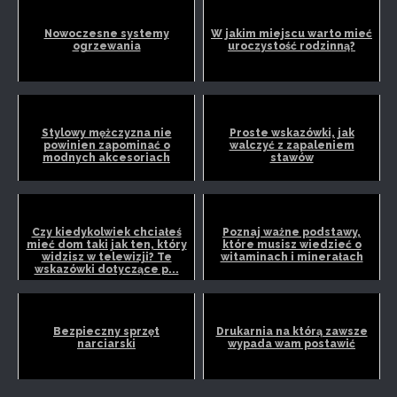
Nowoczesne systemy
W jakim miejscu warto mieć
ogrzewania
uroczystość rodzinną?
Stylowy mężczyzna nie
Proste wskazówki, jak
powinien zapominać o
walczyć z zapaleniem
modnych akcesoriach
stawów
Czy kiedykolwiek chciałeś
Poznaj ważne podstawy,
mieć dom taki jak ten, który
które musisz wiedzieć o
widzisz w telewizji? Te
witaminach i minerałach
wskazówki dotyczące p...
Bezpieczny sprzęt
Drukarnia na którą zawsze
narciarski
wypada wam postawić