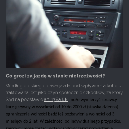
Co grozi za jazdę w stanie nietrzeźwości?
Według polskiego prawa jazda pod wpływem alkoholu
traktowana jest jako czyn społecznie szkodliwy, za który
Sąd na podstawie
art. 178a k.k.
może wymierzyć sprawcy
karę grzywny w wysokości od 10 do 2000 zł (stawka dzienna),
ograniczenia wolności bądź też pozbawienia wolności od 3
miesięcy do 2 lat. W zależności od indywidualnego przypadku,
kierowcy może zostać wydany sądowy zakaz prowadzenia