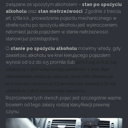
związane ze spożytym alkoholem –
stan po spożyciu
alkoholu
oraz
stan nietrzeźwości
. Zgodnie z treścią
art. 178a k.k., prowadzenie pojazdu mechanicznego w
strefie ruchu po spożyciu alkoholu jest wykroczeniem,
natomiast jazda pojazdem w stanie nietrzeźwości
stanowi już przestępstwo.
O
stanie po spożyciu alkoholu
mówimy wtedy, gdy
zawartość alkoholu we krwi kierującego pojazdem
wynosi od 0,2 do 0,5 promila (lub
od 0,1 mg do 0,25 mg
alkoholu w 1 dm3 wydychanego powietrza). Z kolei
stan
nietrzeźwości
występuje wówczas, kiedy ilość alkoholu we
krwi kierowcy przekracza 0,5 promila (lub powyżej 0,25 mg
alkoholu w 1 dm3 wydychanego powietrza).
Rozróżnienie tych dwóch pojęć jest szczególnie ważne,
bowiem od tego zależy rodzaj klasyfikacji prawnej
czynu.