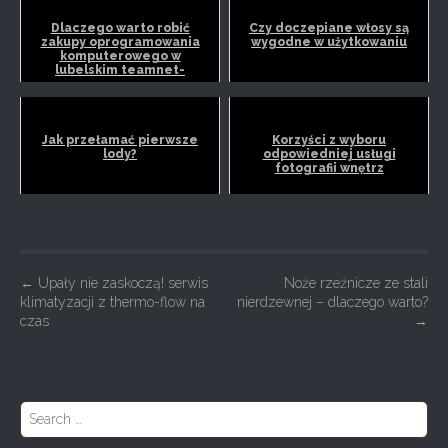
Dlaczego warto robić
Czy doczepiane włosy są
zakupy oprogramowania
wygodne w użytkowaniu
komputerowego w
lubelskim teamnet-
software?
Jak przełamać pierwsze
Korzyści z wyboru
lody?
odpowiedniej usługi
fotografii wnętrz
P
←
Upały nie zaskoczą! serwis
Noże rzeźnicze ze stali
klimatyzacji z thermo-flow na
nierdzewnej – dlaczego warto?
o
czas
→
s
t
n
S
a
e
a