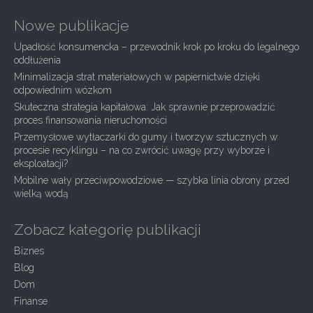
v
r
i
Nowe publikacje
c
g
h
Upadłość konsumencka – przewodnik krok po kroku do legalnego
f
a
oddłużenia
o
Minimalizacja strat materiałowych w papiernictwie dzięki
t
r
odpowiednim wózkom
:
i
Skuteczna strategia kapitałowa: Jak sprawnie przeprowadzić
o
proces finansowania nieruchomości
n
Przemysłowe wytłaczarki do gumy i tworzyw sztucznych w
procesie recyklingu – na co zwrócić uwagę przy wyborze i
eksploatacji?
Mobilne wały przeciwpowodziowe — szybka linia obrony przed
wielką wodą
Zobacz kategorię publikacji
Biznes
Blog
Dom
Finanse