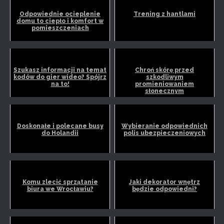
Odpowiednie ocieplenie
Trening z hantlami
domu to ciepło i komfort w
pomieszczeniach
Szukasz informacji na temat
Chroń skórę przed
kodów do gier wideo? Spójrz
szkodliwym
na to!
promieniowaniem
słonecznym
Doskonałe i polecane busy
Wybieranie odpowiednich
do Holandii
polis ubezpieczeniowych
Komu zlecić sprzątanie
Jaki dekorator wnętrz
biura we Wrocławiu?
będzie odpowiedni?