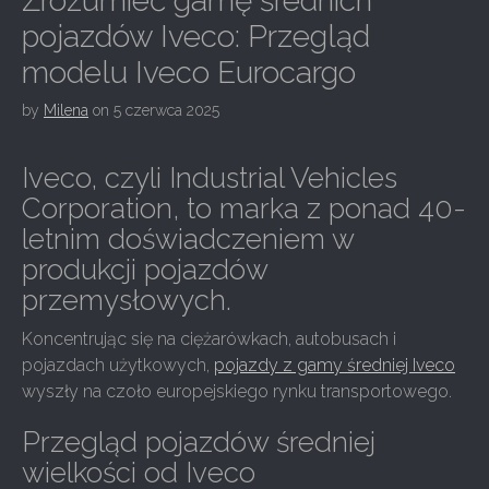
Zrozumieć gamę średnich
pojazdów Iveco: Przegląd
modelu Iveco Eurocargo
by
Milena
on
5 czerwca 2025
Iveco, czyli Industrial Vehicles
Corporation, to marka z ponad 40-
letnim doświadczeniem w
produkcji pojazdów
przemysłowych.
Koncentrując się na ciężarówkach, autobusach i
pojazdach użytkowych,
pojazdy z gamy średniej Iveco
wyszły na czoło europejskiego rynku transportowego.
Przegląd pojazdów średniej
wielkości od Iveco