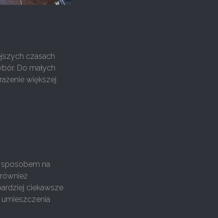
ejszych czasach
wybór. Do małych
rażenie większej
m sposobem na
 również
bardziej ciekawsze
o umieszczenia