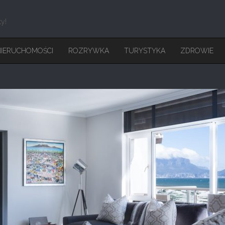
ty!
IERUCHOMOŚCI
ROZRYWKA
TURYSTYKA
ZDROWIE