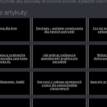
nych tak, aby pasowały do kolorów pościeli, wykładzin oraz i
 artykuły:
ng dla firm
Zestawy - gotowe rozwiązania
Czy już w
dla twoich potrzeb!
sekun
ająca znakomite
Jak wybrać najlepsze
Wskazó
koszulka sportowa
gumokorek? praktyczny
dotyczą
ęska XL
poradnik
eklamowe- kubki
Korzyści z zakupu używanych
Aparaty or
części do samochodów
ciężarowych