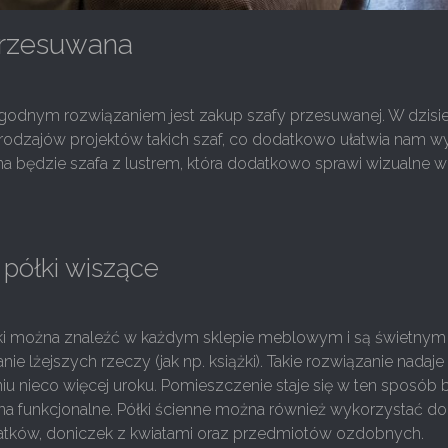
przesuwana
godnym rozwiązaniem jest zakup szafy przesuwanej. W dzisi
le rodzajów projektów takich szaf, co dodatkowo ułatwia nam 
lna będzie szafa z lustrem, która dodatkowo sprawi wizualne w
 półki wiszące
ki można znaleźć w każdym sklepie meblowym i są świetny
e lżejszych rzeczy (jak np. książki). Takie rozwiązanie nadaje
u nieco więcej uroku. Pomieszczenie staje się w ten sposób 
asna funkcjonalne. Półki ścienne można również wykorzystać d
tków, doniczek z kwiatami oraz przedmiotów ozdobnych.