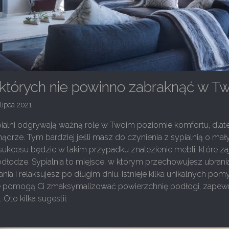
których nie powinno zabraknąć w Two
lipca 2021
ialni odgrywają ważną rolę w Twoim poziomie komfortu, dlat
ądrze. Tym bardziej jeśli masz do czynienia z sypialnią o ma
ukcesu będzie w takim przypadku znalezienie mebli, które zaj
odłodze. Sypialnia to miejsce, w którym przechowujesz ubran
ania i relaksujesz po długim dniu. Istnieje kilka unikalnych p
óre pomogą Ci zmaksymalizować powierzchnię podłogi, zapewn
Oto kilka sugestii: