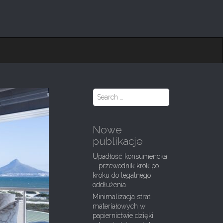
S
e
a
r
Nowe
c
publikacje
h
f
Upadłość konsumencka
o
– przewodnik krok po
r
kroku do legalnego
:
oddłużenia
Minimalizacja strat
materiałowych w
papiernictwie dzięki