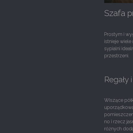
Szafa 
Prostym i wy
istnieje wie
sypialni idea
przestrzeni.
Regały i
Wiszące pół
uporządkowani
pomieszczeni
no i rzecz j
różnych doda