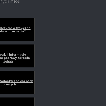
nnych mebli.
alczycie o tysięczne
dy w internecie?
wki i informacje
ce poprawy zdrowia
zębów
todontyczne dla osób
dorosłych