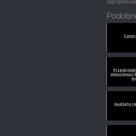
zaprojektowa
Podobne
Cateri
Przedstawi
właściwości 
m
Gadżety r