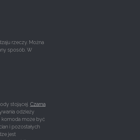
dzaju rzeczy. Można
nny sposób. W
ody stojącej.
Czarna
ywania odzieży
ca, komoda może być
cian i pozostałych
ze jest