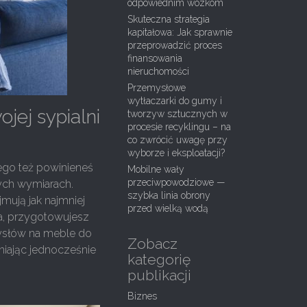
odpowiednim wózkom
Skuteczna strategia
kapitałowa: Jak sprawnie
przeprowadzić proces
finansowania
nieruchomości
Przemysłowe
wytłaczarki do gumy i
jej sypialni
tworzyw sztucznych w
procesie recyklingu – na
co zwrócić uwagę przy
wyborze i eksploatacji?
ego też powinieneś
Mobilne wały
przeciwpowodziowe —
łych wymiarach.
szybka linia obrony
mują jak najmniej
przed wielką wodą
ia, przygotowujesz
omysłów na meble do
Zobacz
iając jednocześnie
kategorię
publikacji
Biznes