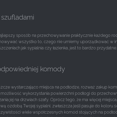
 szufladami
najlepszy sposób na przechowywanie praktycznie każdego ro
chowywać wszystko to, czego nie umiemy uporządkować w i
zczeniach jak sypialnia czy łazienka, jest to bardzo przydatne.
dpowiedniej komody
eszcze wystarczająco miejsca na podłodze, rozważ zakup kom
 możliwość wykorzystania powierzchni podłogi do przechow
zania jej na drzwiach szafy. Oprócz tego, że ma więcej miejs
wą ozdobą Twojej sypialni, zwłaszcza jeśli pasuje do koloru ś
czywistości wiele współczesnych komód stojących na podłod