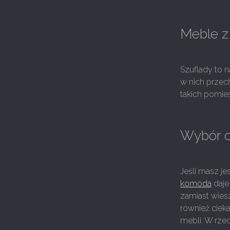
Meble z
Szuflady to 
w nich prze
takich pomies
Wybór o
Jeśli masz j
komoda
daje
zamiast wies
również cieka
mebli. W rze