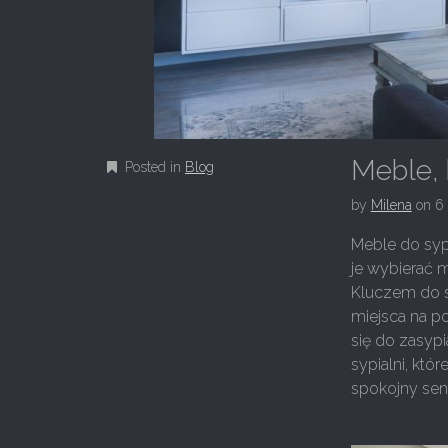
Meble, 
Posted in
Blog
by
Milena
on
6 
Meble do syp
je wybierać m
Kluczem do s
miejsca na p
się do zasypi
sypialni, kt
spokojny sen. 