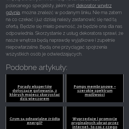
polecanego specjalisty, jakim jest
dekorator wnętrz
gdynia
, można znaleźć w podanym linku. Nie ma zatem
na co czekać i już dzisiaj należy zastanowić się nad tą
ofertą. Będzie się miało pewność, że będzie ona dla nas
odpowiednia. Skorzystanie z usług dekoratora sprawi, że
nasze wnętrza będą naprawdę wyjątkowe i zupełnie
niepowtarzalne. Będą one przyciągać spojrzenia
wszystkich osób je odwiedzających.
Podobne artykuły:
Porady ekspertów
Pompy membranowe –
dotyczące gotowania, z
szerokie spektrum
których możesz skorzystać
możliwości
dziś wieczorem
Czym są odnawialne źródła
Wyprzedaże i promocje
energii?
oryginalnych ubrań przez
internet, to coś z czego