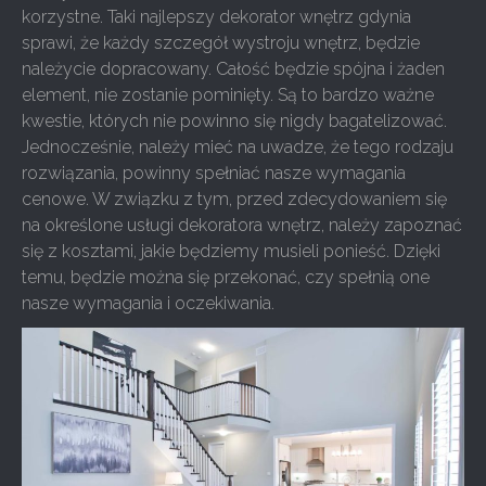
korzystne. Taki najlepszy dekorator wnętrz gdynia
sprawi, że każdy szczegół wystroju wnętrz, będzie
należycie dopracowany. Całość będzie spójna i żaden
element, nie zostanie pominięty. Są to bardzo ważne
kwestie, których nie powinno się nigdy bagatelizować.
Jednocześnie, należy mieć na uwadze, że tego rodzaju
rozwiązania, powinny spełniać nasze wymagania
cenowe. W związku z tym, przed zdecydowaniem się
na określone usługi dekoratora wnętrz, należy zapoznać
się z kosztami, jakie będziemy musieli ponieść. Dzięki
temu, będzie można się przekonać, czy spełnią one
nasze wymagania i oczekiwania.