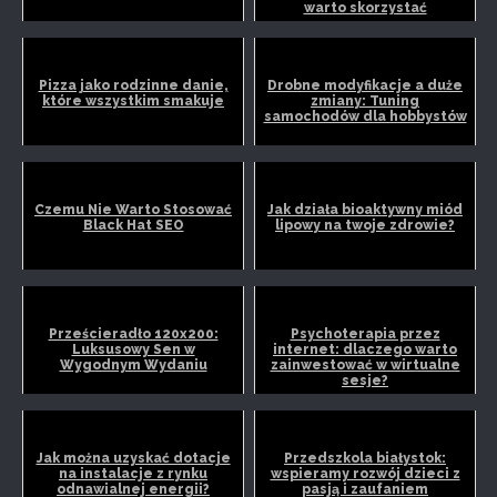
warto skorzystać
Pizza jako rodzinne danie,
Drobne modyfikacje a duże
które wszystkim smakuje
zmiany: Tuning
samochodów dla hobbystów
Czemu Nie Warto Stosować
Jak działa bioaktywny miód
Black Hat SEO
lipowy na twoje zdrowie?
Prześcieradło 120x200:
Psychoterapia przez
Luksusowy Sen w
internet: dlaczego warto
Wygodnym Wydaniu
zainwestować w wirtualne
sesje?
Jak można uzyskać dotacje
Przedszkola białystok:
na instalacje z rynku
wspieramy rozwój dzieci z
odnawialnej energii?
pasją i zaufaniem