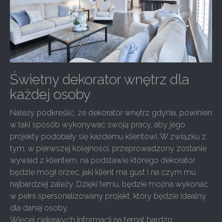
Świetny dekorator wnętrz dla
każdej osoby
Należy podkreślić, że dekorator wnętrz gdynia, powinien
w taki sposób wykonywać swoją pracy, aby jego
projekty podobały się każdemu klientowi. W związku z
tym, w pierwszej kolejności, przeprowadzony zostanie
wywiad z klientem, na podstawie którego dekorator
będzie mógł orzec, jaki klient ma gust i na czym mu
najbardziej zależy. Dzięki temu, będzie można wykonać
w pełni spersonalizowany projekt, który będzie idealny
dla danej osoby.
Więcej ciekawych informacji na temat bardzo