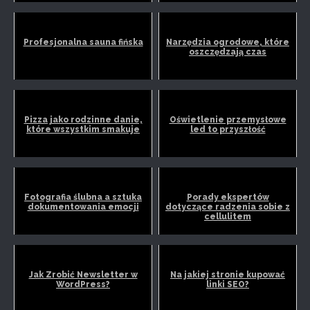
Profesjonalna sauna fińska
Narzędzia ogrodowe, które
oszczędzają czas
Pizza jako rodzinne danie,
Oświetlenie przemysłowe
które wszystkim smakuje
led to przyszłość
Fotografia ślubna a sztuka
Porady ekspertów
dokumentowania emocji
dotyczące radzenia sobie z
cellulitem
Jak Zrobić Newsletter w
Na jakiej stronie kupować
WordPress?
linki SEO?