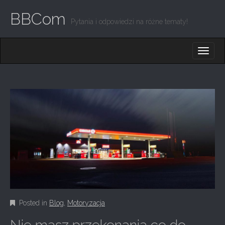
BBCom
Pytania i odpowiedzi na różne tematy!
M
S
K
A
I
I
P
T
N
O
M
C
O
E
N
N
T
E
U
N
T
Posted in
Blog
,
Motoryzacja