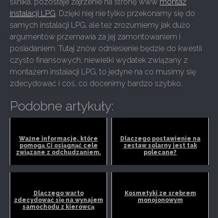
silnika, pozostaje zajrzenie na stronę www
montaż
instalacji LPG
. Dzięki niej nie tylko przekonamy się do
samych instalacji LPG, ale też zrozumiemy jak dużo
argumentów przemawia za jej zamontowaniem i
posiadaniem. Tutaj znów odniesienie będzie do kwestii
czysto finansowych, niewielki wydatek związany z
montażem instalacji LPG, to jedyne na co musimy się
zdecydować i coś, co docenimy bardzo szybko.
Podobne artykuły:
Ważne informacje, które
Dlaczego postawienie na
pomogą Ci osiągnąć cele
zestaw solarny jest tak
związane z odchudzaniem.
polecane?
Dlaczego warto
Kosmetyki ze srebrem
zdecydować się na wynajem
monojonowym
samochodu z kierowcą