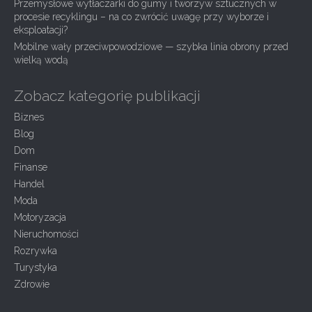
n
Przemysłowe wytłaczarki do gumy i tworzyw sztucznych w
procesie recyklingu – na co zwrócić uwagę przy wyborze i
eksploatacji?
Mobilne wały przeciwpowodziowe — szybka linia obrony przed
wielką wodą
Zobacz kategorię publikacji
Biznes
Blog
Dom
Finanse
Handel
Moda
Motoryzacja
Nieruchomości
Rozrywka
Turystyka
Zdrowie