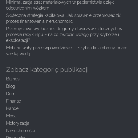
Minimalizacja strat materiałowych w papiernictwie dzięki
t
r
odpowiednim wózkom
:
i
Skuteczna strategia kapitałowa: Jak sprawnie przeprowadzić
o
proces finansowania nieruchomości
n
Przemysłowe wytłaczarki do gumy i tworzyw sztucznych w
procesie recyklingu – na co zwrócić uwagę przy wyborze i
eksploatacji?
Mobilne wały przeciwpowodziowe — szybka linia obrony przed
wielką wodą
Zobacz kategorię publikacji
Biznes
Blog
Dom
Finanse
Handel
Moda
Motoryzacja
Nieruchomości