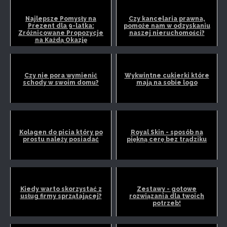
Najlepsze Pomysły na
Czy kancelaria prawna,
Prezent dla 9-latka:
pomoże nam w odzyskaniu
Zróżnicowane Propozycje
naszej nieruchomości?
na Każdą Okazję
Czy nie pora wymienić
Wykwintne cukierki które
schody w swoim domu?
mają na sobie logo
Kolagen do picia który po
Royal Skin - sposób na
prostu należy posiadać
piękną cerę bez trądziku
Kiedy warto skorzystać z
Zestawy - gotowe
usług firmy sprzątającej?
rozwiązania dla twoich
potrzeb!