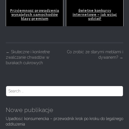
Przyjemność prowadzenia
Świetne konkursy
wynajętych samochodów
internetowe – jak wziąć
klasy premium
udział?
P
←
Skuteczne i konkretne
Co zrobić ze starymi meblami i
zwalczanie chwastów w
dywanem?
→
o
burakach cukrowych
s
t
n
S
a
e
a
v
r
i
Nowe publikacje
c
g
h
Upadłość konsumencka – przewodnik krok po kroku do legalnego
f
a
oddłużenia
o